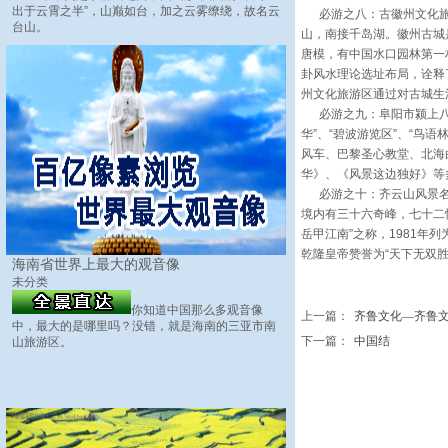
出于云霄之半”，山巅如台，加之云雾缭绕，故名云
必游之八：古徽州文化旅游
台山。
山，南接千岛湖。徽州古城
唐模，有中国水口园林第一
卦风水理论选址布局，诠释
州文化旅游区通过对古城生
必游之九：阜阳市颍上八里
华”、“碧波游览区”、“鸟
风车、巴黎圣心教堂、北海
华》、《风景这边独好》等
必游之十：齐云山风景名胜
境内有三十六奇峰，七十二
岳甲江南”之称，1981年
乾隆皇帝赞誉为“天下无双
海南省世界上最大的观音像
未分类
你知道中国那么多观音像
上一篇：
齐鲁文化—齐鲁文化与
中，最大的是哪里吗？没错，就是海南的三亚市南
下一篇：
中国结
山旅游区。