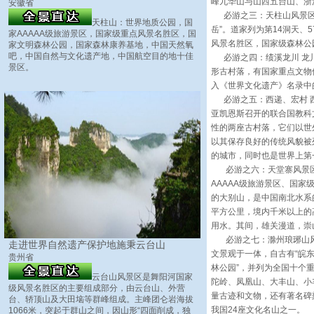
峰九华山与山西五台山、浙
安徽省
必游之三：天柱山风景区 
天柱山：世界地质公园，国
岳”。道家列为第14洞天
家AAAAA级旅游景区，国家级重点风景名胜区，国
风景名胜区，国家级森林公
家文明森林公园，国家森林康养基地，中国天然氧
吧，中国自然与文化遗产地，中国航空目的地十佳
必游之四：绩溪龙川 龙川
景区。
形古村落，有国家重点文物
入《世界文化遗产》名录中
必游之五：西递、宏村 西递
亚凯恩斯召开的联合国教科
性的两座古村落，它们以世
以其保存良好的传统风貌被
的城市，同时也是世界上第
必游之六：天堂寨风景区 
AAAAA级旅游景区、国
的大别山，是中国南北水系
平方公里，境内千米以上的高
用水。其间，雄关漫道，崇
必游之七：滁州琅琊山风景
走进世界自然遗产保护地施秉云台山
文景观于一体，自古有“皖
贵州省
林公园”，并列为全国十个
云台山风景区是舞阳河国家
陀岭、凤凰山、大丰山、小
级风景名胜区的主要组成部分，由云台山、外营
量古迹和文物，还有著名碑
台、轿顶山及大田垴等群峰组成。主峰团仑岩海拔
我国24座文化名山之一。
1066米，突起于群山之间，因山形“四面削成，独