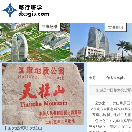
来源:
|
作者:
dxsgis
|
安徽是中国旅游资源最
必游之一：黄山风景区 黄
12月被联合国教科文组织列
，西至小岭脚，北始二龙桥
必游之二：九华山风景区 
开发战略的主景区，由11
中国天然氧吧-天柱山